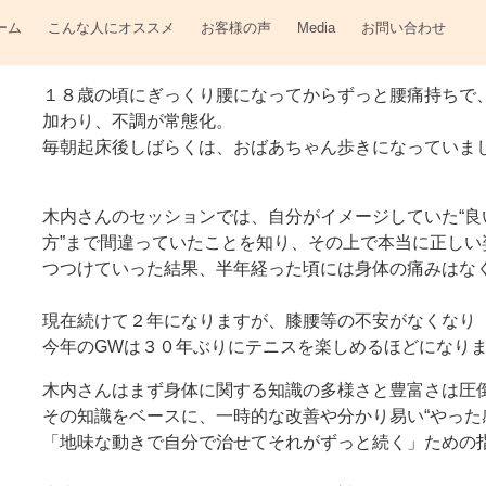
ーム
こんな人にオススメ
お客様の声
Media
お問い合わせ
１８歳の頃にぎっくり腰になってからずっと腰痛持ちで
加わり、不調が常態化。
毎朝起床後しばらくは、おばあちゃん歩きになっていま
木内さんのセッションでは、自分がイメージしていた“良い
方”まで間違っていたことを知り、その上で本当に正し
つつけていった結果、半年経った頃には身体の痛みはな
現在続けて２年になりますが、膝腰等の不安がなくなり
今年のGWは３０年ぶりにテニスを楽しめるほどになり
木内さんはまず身体に関する知識の多様さと豊富さは圧
その知識をベースに、一時的な改善や分かり易い“やった
「地味な動きで自分で治せてそれがずっと続く」ための