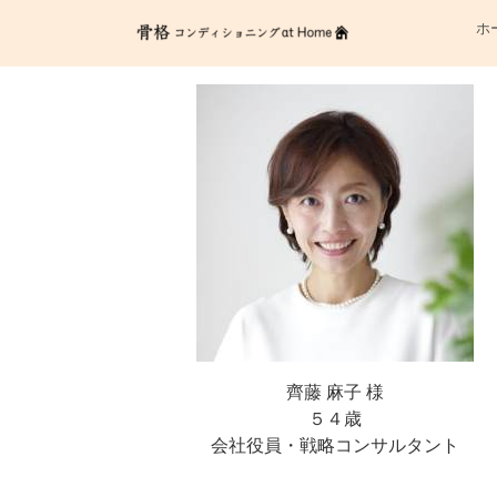
ホ
齊藤 麻子 様
５４歳
会社役員・戦略コンサルタント