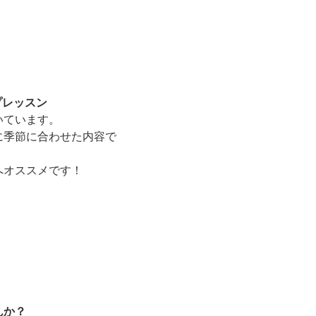
プレッスン
いています。
に季節に合わせた内容で
へオススメです！
んか？