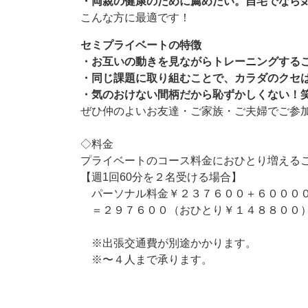
・両親の健康のために薦めたい。自宅でなら
こんな方に最適です！
セミプライベートの特徴
・お互いの動きを見ながらトレーニングする
・同じ課題に取り組むことで、カラダのクセ
・気のおけない間柄だから恥ずかしくない！
ぜひ仲のよいお友達・ご家族・ご夫婦でご参
◇料金
プライベートのコース料金におひとり増える
【週1回60分を２名受ける場合】
パーソナル料金￥２３７６００＋６０００
＝２９７６００（おひとり￥１４８８００
※出張交通費が別途かかります。
※〜４人まで承ります。