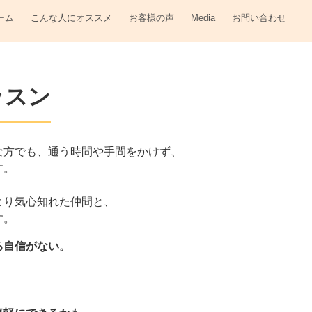
ーム
こんな人にオススメ
お客様の声
Media
お問い合わせ
ッスン
な方でも、通う時間や手間をかけず、
す。
より気心知れた仲間と、
す。
る自信がない。
！